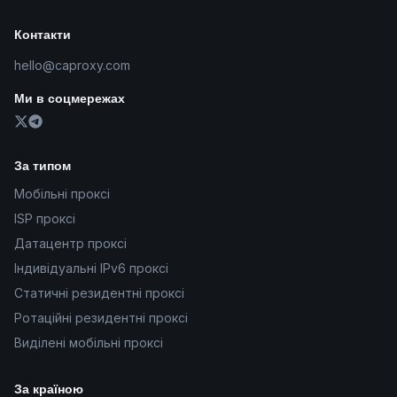
Контакти
hello@caproxy.com
Ми в соцмережах
За типом
Мобільні проксі
ISP проксі
Датацентр проксі
Індивідуальні IPv6 проксі
Статичні резидентні проксі
Ротаційні резидентні проксі
Виділені мобільні проксі
За країною