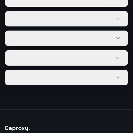
Чи зламається щось при вимкненні WebRTC?
Чи захищає режим інкогніто?
Як часто перевіряти витоки?
Чи можуть сайти виявити вимкнений WebRTC?
Caproxy
.