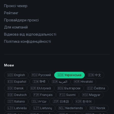
Проксі чекер
Рейтинг
Провайдери проксі
Для компаній
Відмова від відповідальності
Політика конфіденційності
Мови
🇺🇸
English
🇷🇺
Русский
🇺🇦
Українська
🇨🇳
中文
🇪🇸
Español
🇮🇳
हिन्दी
🇸🇦
العربية
🇭🇷
Hrvatski
🇩🇰
Dansk
🇬🇷
Ελληνικά
🇧🇬
Български
🇨🇿
Čeština
🇩🇪
Deutsch
🇫🇷
Français
🇫🇮
Suomi
🇭🇺
Magyar
🇮🇹
Italiano
🇮🇱
עברית
🇯🇵
日本語
🇰🇷
한국어
🇱🇻
Latviešu
🇱🇹
Lietuvių
🇳🇱
Nederlands
🇳🇴
Norsk