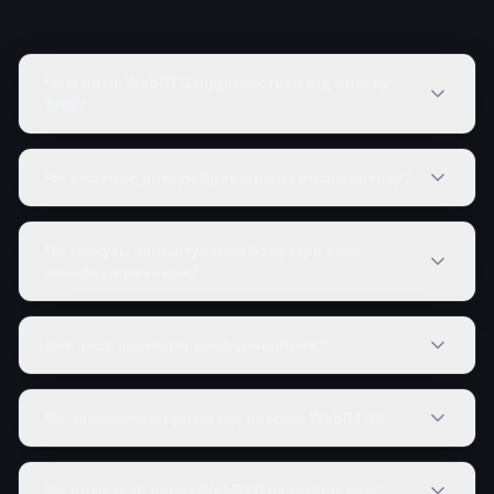
Чим витік WebRTC відрізняється від витоку
DNS?
Чи впливає двигун браузера на ризик витоку?
Чи можуть налаштування браузера самі
запобігти витокам?
Цей тест повністю конфіденційний?
Чи захищають проксі від витоків WebRTC?
Чи витікає IP через WebRTC на мобільних?