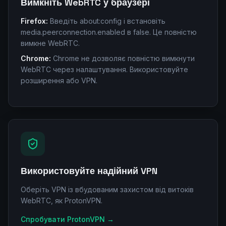
Вимкніть WebRTC у браузері
Firefox:
Введіть about:config і встановіть
media.peerconnection.enabled в false. Це повністю
вимкне WebRTC.
Chrome:
Chrome не дозволяє повністю вимкнути
WebRTC через налаштування. Використовуйте
розширення або VPN.
Використовуйте надійний VPN
Оберіть VPN із вбудованим захистом від витоків
WebRTC, як ProtonVPN.
Спробувати ProtonVPN
→